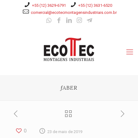
+55 (12) 3629-6791
+55 (12) 3631-6520
comercial@ecotecmontagensindustriais.com.br
fABER
0
23 de maio de 2019