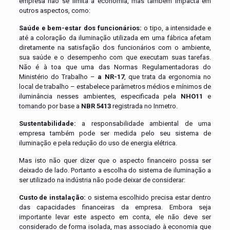
empresa não se limita à economia, mas também impacta em
outros aspectos, como:
Saúde e bem-estar dos funcionários:
o tipo, a intensidade e
até a coloração da iluminação utilizada em uma fábrica afetam
diretamente na satisfação dos funcionários com o ambiente,
sua saúde e o desempenho com que executam suas tarefas.
Não é à toa que uma das Normas Regulamentadoras do
Ministério do Trabalho –
a NR-17
, que trata da ergonomia no
local de trabalho – estabelece parâmetros médios e mínimos de
iluminância nesses ambientes, especificada pela
NHO11
e
tomando por base a
NBR 5413
registrada no Inmetro.
Sustentabilidade:
a responsabilidade ambiental de uma
empresa também pode ser medida pelo seu sistema de
iluminação e pela redução do uso de energia elétrica.
Mas isto não quer dizer que o aspecto financeiro possa ser
deixado de lado. Portanto a escolha do sistema de iluminação a
ser utilizado na indústria não pode deixar de considerar:
Custo de instalação:
o sistema escolhido precisa estar dentro
das capacidades financeiras da empresa. Embora seja
importante levar este aspecto em conta, ele não deve ser
considerado de forma isolada, mas associado à economia que