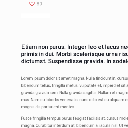
89
Etiam non purus. Integer leo et lacus n
primis in dui. Morbi scelerisque urna ris
dictumst. Suspendisse gravida. In sodal
Lorem ipsum dolor sit amet magna. Nulla tincidunt in, cursus 
bibendum tellus, fringilla metus, vulputate et, imperdiet si
gravida gravida sem. Nulla gravida sagittis. Nullam et magni
mus. Nam eu lobortis venenatis, nunc odio est eu aliquam eu
magnis dis parturient montes.
Fusce fringilla tempus purus feugiat facilisis at, cursus mole
magna. Curabitur interdum at, bibendum a, iaculis nisl. Ut ve