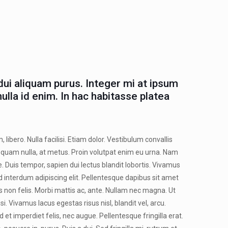
dui aliquam purus. Integer mi at ipsum
ulla id enim. In hac habitasse platea
 libero. Nulla facilisi. Etiam dolor. Vestibulum convallis
quam nulla, at metus. Proin volutpat enim eu urna. Nam
. Duis tempor, sapien dui lectus blandit lobortis. Vivamus
d interdum adipiscing elit. Pellentesque dapibus sit amet
 non felis. Morbi mattis ac, ante. Nullam nec magna. Ut
si. Vivamus lacus egestas risus nisl, blandit vel, arcu.
 et imperdiet felis, nec augue. Pellentesque fringilla erat.