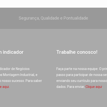
Segurança, Qualidade e Pontualidade
m indicador
Trabalhe conosco!
dicador de Negócios
Faça parte na nossa equipe. O pr
ec
Montagem Industrial, e
passo para participar de nossa se
do nosso sucesso. Para saber
enviando seu currículo para noss
e aqui.
dados. Para enviar,
Clique aqui
.