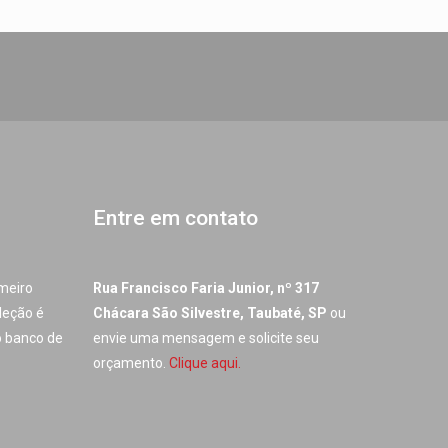
Entre em contato
imeiro
Rua Francisco Faria Junior, nº 317
leção é
Chácara São Silvestre, Taubaté, SP
ou
o banco de
envie uma mensagem e solicite seu
orçamento.
Clique aqui.