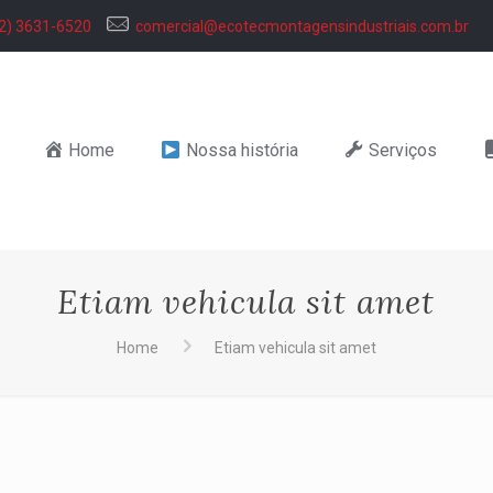
2) 3631-6520
comercial@ecotecmontagensindustriais.com.br
Home
Nossa história
Serviços
Etiam vehicula sit amet
Home
Etiam vehicula sit amet