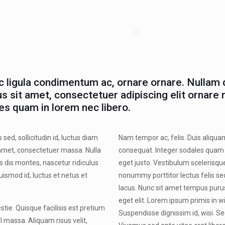
ec ligula condimentum ac, ornare ornare. Nullam 
us sit amet, consectetuer adipiscing elit ornare n
es quam in lorem nec libero.
sed, sollicitudin id, luctus diam
Nam tempor ac, felis. Duis aliquam,
t amet, consectetuer massa. Nulla
consequat. Integer sodales quam 
s dis montes, nascetur ridiculus
eget justo. Vestibulum scelerisque
ismod id, luctus et netus et
nonummy porttitor lectus felis se
lacus. Nunc sit amet tempus purus
eget elit. Lorem ipsum primis in wi
stie. Quisque facilisis est pretium
Suspendisse dignissim id, wisi. Sed
l massa. Aliquam risus velit,