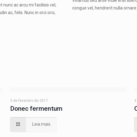
Vivamus sed ante vitae erat libero,
 nunc ac arcu mi facilisis vel,
congue vel, hendrerit nulla ornare 
n ac, felis. Nunc in orci orci,
3 de fevereiro de 2017
3
Donec fermentum
Leia mais