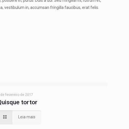
 posuere in, purus. Duis a dui. Sed fringilla mi, rutrum et,
a, vestibulum in, accumsan fringilla faucibus, erat felis.
 de fevereiro de 2017
Quisque tortor
Leia mais