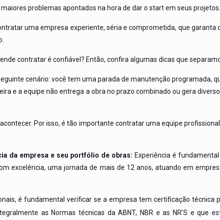
maiores problemas apontados na hora de dar o start em seus projetos
ontratar uma empresa experiente, séria e comprometida, que garanta o
o.
tende contratar é confiável? Então, confira algumas dicas que separam
eguinte cenário: você tem uma parada de manutenção programada, que
ira e a equipe não entrega a obra no prazo combinado ou gera diversos
contecer. Por isso, é tão importante contratar uma equipe profissional
a da empresa e seu portfólio de obras:
Experiência é fundamental
 com excelência, uma jornada de mais de 12 anos, atuando em empres
ionais, é fundamental verificar se a empresa tem certificação técnica 
integralmente as Normas técnicas da ABNT, NBR e as NR’S e que e