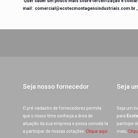
Quer saber um pouco mais sobre terceirização e contar
mail:
comercial@ecotecmontagensindustriais.com.br
,
Seja nosso fornecedor
Seja u
O pré-cadastro de fornecedores permite
Seja um In
que o nosso time conheça a área de
para
Ecot
atuação da sua empresa e possa convidá-la
participe 
a participar de nossas cotações.
Clique aqui.
mais,
Cliqu