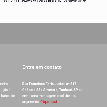
 mesmo: (12) 3629-6791 ou se preferir, nos envie um e-
Entre em contato
imeiro
Rua Francisco Faria Junior, nº 317
leção é
Chácara São Silvestre, Taubaté, SP
ou
o banco de
envie uma mensagem e solicite seu
orçamento.
Clique aqui.