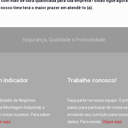
 com mão de obra qualificada para sua empresa? Então l
igue agora
 nosso time terá o maior prazer em atendê-lo (a).
Segurança, Qualidade e Pontualidade
m indicador
Trabalhe conosco!
dicador de Negócios
Faça parte na nossa equipe. O pr
ec
Montagem Industrial, e
passo para participar de nossa se
do nosso sucesso. Para saber
enviando seu currículo para noss
e aqui.
dados. Para enviar,
Clique aqui
.