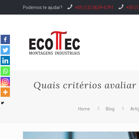
Podemos te ajudar?
+55 (12) 3629-6791
+55 (1
Quais critérios avalia
Home
Blog
Arti