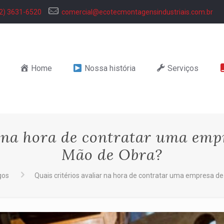
2) 3631-6520
comercial@ecotecmontagensindustriais.com.br
Home
Nossa história
Serviços
r na hora de contratar uma empr
Mão de Obra?
gos
Quais critérios avaliar na hora de contratar uma empresa d