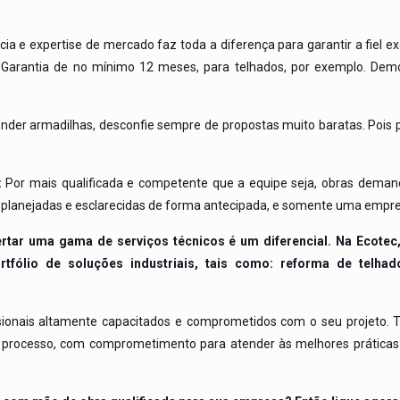
a e expertise de mercado faz toda a diferença para garantir a fiel ex
RT e Garantia de no mínimo 12 meses, para telhados, por exemplo. 
er armadilhas, desconfie sempre de propostas muito baratas. Pois p
:
Por mais qualificada e competente que a equipe seja, obras dema
planejadas e esclarecidas de forma antecipada, e somente uma empres
fertar uma gama de serviços técnicos é um diferencial. Na Ecot
tfólio de soluções industriais, tais como: reforma de telhados
sionais altamente capacitados e comprometidos com o seu projeto. 
processo, com comprometimento para atender às melhores práticas e