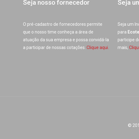
Seja nosso fornecedor
Seja u
O pré-cadastro de fornecedores permite
Seja um In
que o nosso time conheça a área de
para
Ecot
atuação da sua empresa e possa convidá-la
participe 
a participar de nossas cotações.
Clique aqui.
mais,
Cliqu
© 201