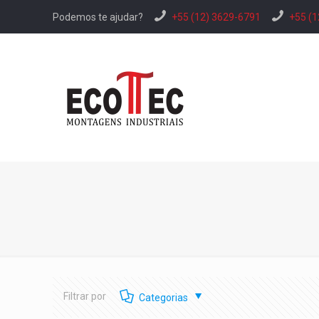
Podemos te ajudar?
+55 (12) 3629-6791
+55 (1
Filtrar por
Categorias