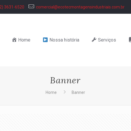
2) 3631-6520
comercial@ecotecmontagensindustriais.com.br
Home
Nossa história
Serviços
Banner
Home
Banner