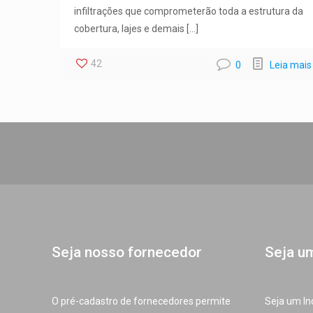
infiltrações que comprometerão toda a estrutura da
cobertura, lajes e demais
[…]
42
0
Leia mais
Seja nosso fornecedor
Seja u
O pré-cadastro de fornecedores permite
Seja um In