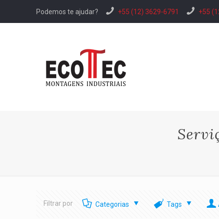
Podemos te ajudar?
+55 (12) 3629-6791
+55 (1
Servi
Filtrar por
Categorias
Tags