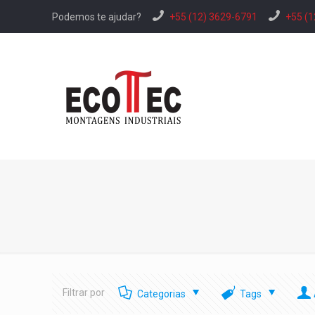
Podemos te ajudar?
+55 (12) 3629-6791
+55 (1
Filtrar por
Categorias
Tags