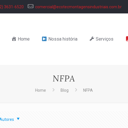
2) 3631-6520
comercial@ecotecmontagensindustriais.com.br
Home
Nossa história
Serviços
NFPA
Home
Blog
NFPA
Autores