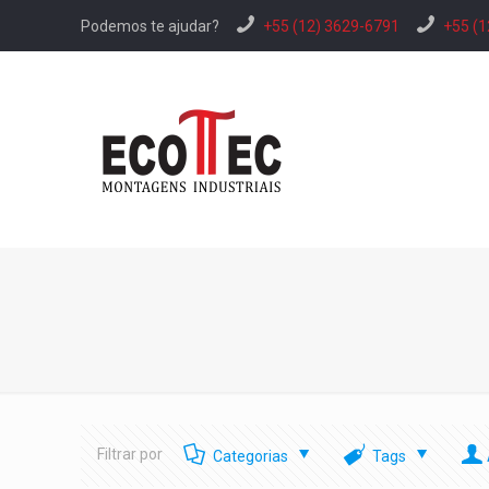
Podemos te ajudar?
+55 (12) 3629-6791
+55 (1
Filtrar por
Categorias
Tags