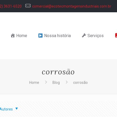
2) 3631-6520
comercial@ecotecmontagensindustriais.com.br
Home
Nossa história
Serviços
corrosão
Home
Blog
corrosão
Autores