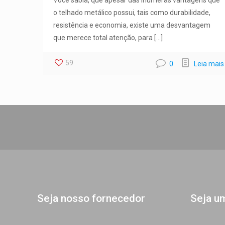
Você sabia, que apesar das inúmeras vantagens que
o telhado metálico possui, tais como durabilidade,
resistência e economia, existe uma desvantagem
que merece total atenção, para
[…]
59
0
Leia mais
Seja nosso fornecedor
Seja u