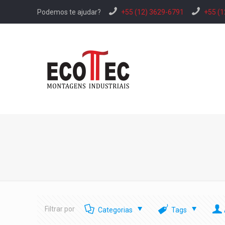
Podemos te ajudar?
+55 (12) 3629-6791
+55 (1
Filtrar por
Categorias
Tags